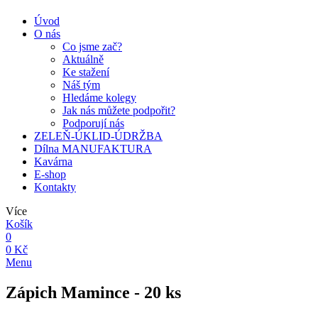
Úvod
O nás
Co jsme zač?
Aktuálně
Ke stažení
Náš tým
Hledáme kolegy
Jak nás můžete podpořit?
Podporují nás
ZELEŇ-ÚKLID-ÚDRŽBA
Dílna MANUFAKTURA
Kavárna
E-shop
Kontakty
Více
Košík
0
0 Kč
Menu
Zápich Mamince - 20 ks