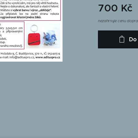
700
Kč
nezahrnuje cenu dopr
Do 