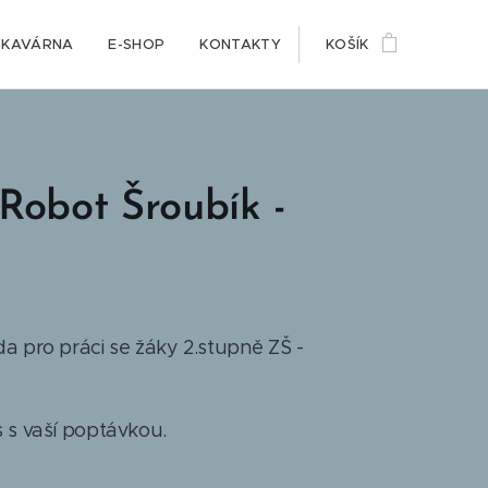
KAVÁRNA
E-SHOP
KONTAKTY
KOŠÍK
 Robot Šroubík -
a pro práci se žáky 2.stupně ZŠ -
 s vaší poptávkou.