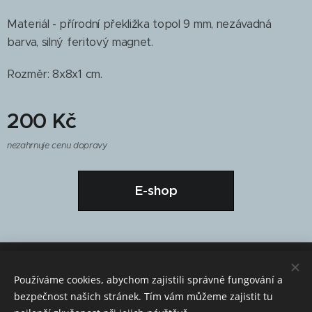
Materiál - přírodní překližka topol 9 mm, nezávadná
barva, silný feritový magnet.
Rozměr: 8x8x1 cm.
200
Kč
nezahrnuje cenu dopravy
E-shop
© 2016 Aditus Pro, z.ú., U Hvízdala 9, České Budějovice, 37011,
info@adituspro.cz
Používáme cookies, abychom zajistili správné fungování a
bezpečnost našich stránek. Tím vám můžeme zajistit tu
Vytvořeno službou
Webnode
Cookies