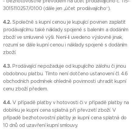
- bezhotovostně převodem na účet prodávajícího č. 115-
3015110257/0100 (dále jen „účet prodávajícího“).
4.2.
Společně s kupní cenou je kupující povinen zaplatit
prodávajícímu také náklady spojené s balením a dodáním
zboží ve smluvené výši. Není-li uvedeno výslovně jinak,
rozumí se dále kupní cenou i náklady spojené s dodáním
zboží.
4.3.
Prodávající nepožaduje od kupujícího zálohu či jinou
obdobnou platbu. Tímto není dotčeno ustanovení čl. 4.6
obchodních podmínek ohledně povinnosti uhradit kupní
cenu zboží předem.
4.4.
V případě platby v hotovosti či v případě platby na
dobírku je kupní cena splatná při převzetí zboží. V
případě bezhotovostní platby je kupní cena splatná do
10 dnů od uzavření kupní smlouvy.