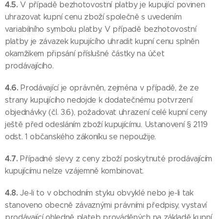
4.5.
V případě bezhotovostní platby je kupující povinen
uhrazovat kupní cenu zboží společně s uvedením
variabilního symbolu platby. V případě bezhotovostní
platby je závazek kupujícího uhradit kupní cenu splněn
okamžikem připsání příslušné částky na účet
prodávajícího.
4.6.
Prodávající je oprávněn, zejména v případě, že ze
strany kupujícího nedojde k dodatečnému potvrzení
objednávky (čl. 3.6), požadovat uhrazení celé kupní ceny
ještě před odesláním zboží kupujícímu. Ustanovení § 2119
odst. 1 občanského zákoníku se nepoužije.
4.7.
Případné slevy z ceny zboží poskytnuté prodávajícím
kupujícímu nelze vzájemně kombinovat.
4.8.
Je-li to v obchodním styku obvyklé nebo je-li tak
stanoveno obecně závaznými právními předpisy, vystaví
prodávající ohledně plateb prováděných na základě kupní