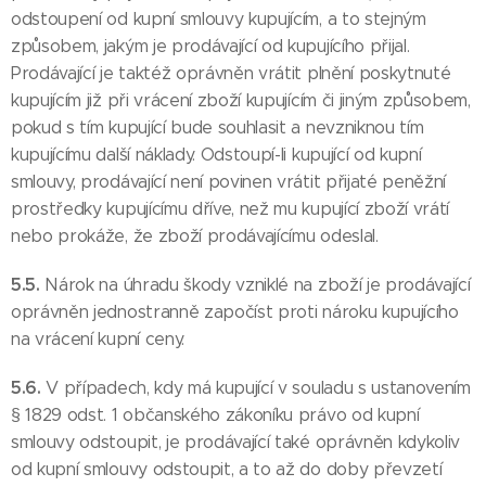
odstoupení od kupní smlouvy kupujícím, a to stejným
způsobem, jakým je prodávající od kupujícího přijal.
Prodávající je taktéž oprávněn vrátit plnění poskytnuté
kupujícím již při vrácení zboží kupujícím či jiným způsobem,
pokud s tím kupující bude souhlasit a nevzniknou tím
kupujícímu další náklady. Odstoupí-li kupující od kupní
smlouvy, prodávající není povinen vrátit přijaté peněžní
prostředky kupujícímu dříve, než mu kupující zboží vrátí
nebo prokáže, že zboží prodávajícímu odeslal.
5.5.
Nárok na úhradu škody vzniklé na zboží je prodávající
oprávněn jednostranně započíst proti nároku kupujícího
na vrácení kupní ceny.
5.6.
V případech, kdy má kupující v souladu s ustanovením
§ 1829 odst. 1 občanského zákoníku právo od kupní
smlouvy odstoupit, je prodávající také oprávněn kdykoliv
od kupní smlouvy odstoupit, a to až do doby převzetí