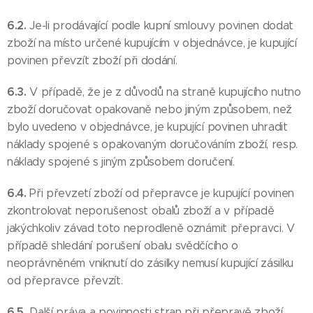
6.2.
Je-li prodávající podle kupní smlouvy povinen dodat
zboží na místo určené kupujícím v objednávce, je kupující
povinen převzít zboží při dodání.
6.3.
V případě, že je z důvodů na straně kupujícího nutno
zboží doručovat opakovaně nebo jiným způsobem, než
bylo uvedeno v objednávce, je kupující povinen uhradit
náklady spojené s opakovaným doručováním zboží, resp.
náklady spojené s jiným způsobem doručení.
6.4.
Při převzetí zboží od přepravce je kupující povinen
zkontrolovat neporušenost obalů zboží a v případě
jakýchkoliv závad toto neprodleně oznámit přepravci. V
případě shledání porušení obalu svědčícího o
neoprávněném vniknutí do zásilky nemusí kupující zásilku
od přepravce převzít.
6.5.
Další práva a povinnosti stran při přepravě zboží