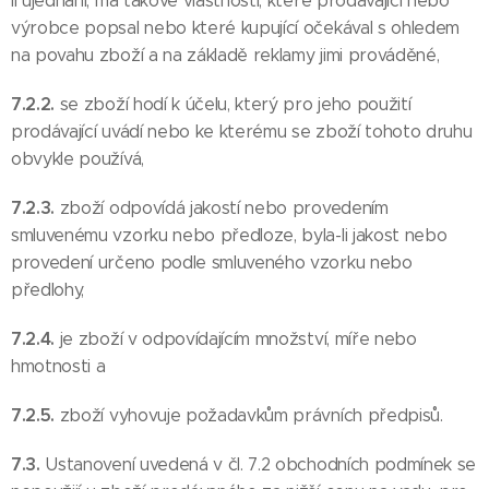
li ujednání, má takové vlastnosti, které prodávající nebo
výrobce popsal nebo které kupující očekával s ohledem
na povahu zboží a na základě reklamy jimi prováděné,
7.2.2.
se zboží hodí k účelu, který pro jeho použití
prodávající uvádí nebo ke kterému se zboží tohoto druhu
obvykle používá,
7.2.3.
zboží odpovídá jakostí nebo provedením
smluvenému vzorku nebo předloze, byla-li jakost nebo
provedení určeno podle smluveného vzorku nebo
předlohy,
7.2.4.
je zboží v odpovídajícím množství, míře nebo
hmotnosti a
7.2.5.
zboží vyhovuje požadavkům právních předpisů.
7.3.
Ustanovení uvedená v čl. 7.2 obchodních podmínek se