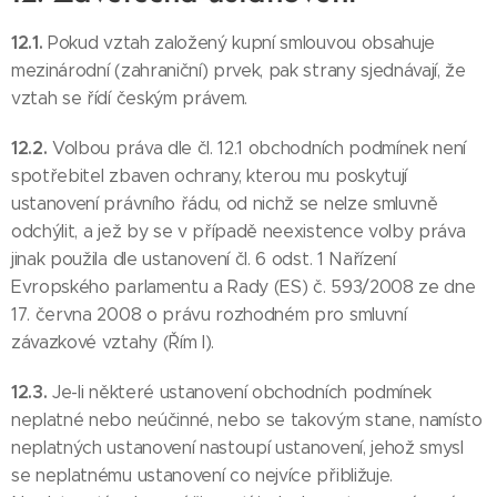
12.1.
Pokud vztah založený kupní smlouvou obsahuje
mezinárodní (zahraniční) prvek, pak strany sjednávají, že
vztah se řídí českým právem.
12.2.
Volbou práva dle čl. 12.1 obchodních podmínek není
spotřebitel zbaven ochrany, kterou mu poskytují
ustanovení právního řádu, od nichž se nelze smluvně
odchýlit, a jež by se v případě neexistence volby práva
jinak použila dle ustanovení čl. 6 odst. 1 Nařízení
Evropského parlamentu a Rady (ES) č. 593/2008 ze dne
17. června 2008 o právu rozhodném pro smluvní
závazkové vztahy (Řím I).
12.3.
Je-li některé ustanovení obchodních podmínek
neplatné nebo neúčinné, nebo se takovým stane, namísto
neplatných ustanovení nastoupí ustanovení, jehož smysl
se neplatnému ustanovení co nejvíce přibližuje.