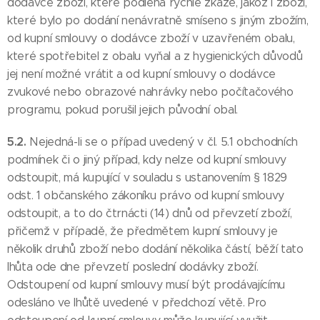
dodávce zboží, které podléhá rychlé zkáze, jakož i zboží,
které bylo po dodání nenávratně smíseno s jiným zbožím,
od kupní smlouvy o dodávce zboží v uzavřeném obalu,
které spotřebitel z obalu vyňal a z hygienických důvodů
jej není možné vrátit a od kupní smlouvy o dodávce
zvukové nebo obrazové nahrávky nebo počítačového
programu, pokud porušil jejich původní obal.
5.2.
Nejedná-li se o případ uvedený v čl. 5.1 obchodních
podmínek či o jiný případ, kdy nelze od kupní smlouvy
odstoupit, má kupující v souladu s ustanovením § 1829
odst. 1 občanského zákoníku právo od kupní smlouvy
odstoupit, a to do čtrnácti (14) dnů od převzetí zboží,
přičemž v případě, že předmětem kupní smlouvy je
několik druhů zboží nebo dodání několika částí, běží tato
lhůta ode dne převzetí poslední dodávky zboží.
Odstoupení od kupní smlouvy musí být prodávajícímu
odesláno ve lhůtě uvedené v předchozí větě. Pro