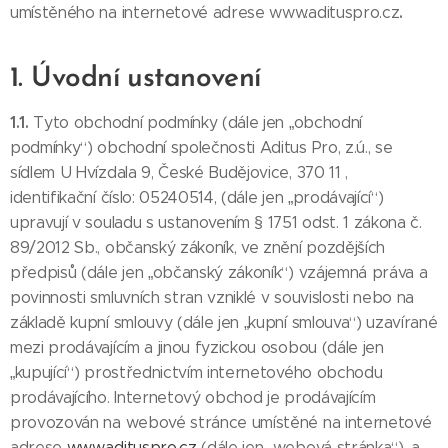
.
umístěného na internetové adrese www.adituspro.cz
1. Úvodní ustanovení
1.1.
Tyto obchodní podmínky (dále jen „obchodní
podmínky“) obchodní společnosti Aditus Pro, z.ú., se
sídlem U Hvízdala 9, České Budějovice, 370 11 ,
identifikační číslo: 05240514, (dále jen „prodávající“)
upravují v souladu s ustanovením § 1751 odst. 1 zákona č.
89/2012 Sb., občanský zákoník, ve znění pozdějších
předpisů (dále jen „občanský zákoník“) vzájemná práva a
povinnosti smluvních stran vzniklé v souvislosti nebo na
základě kupní smlouvy (dále jen „kupní smlouva“) uzavírané
mezi prodávajícím a jinou fyzickou osobou (dále jen
„kupující“) prostřednictvím internetového obchodu
prodávajícího. Internetový obchod je prodávajícím
provozován na webové stránce umístěné na internetové
adrese
www.adituspro.cz
(dále jen „webová stránka“), a