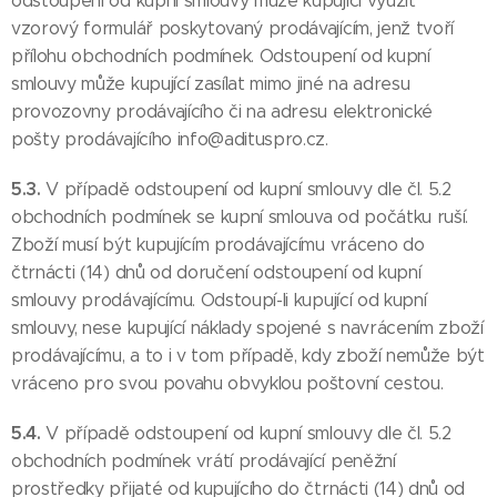
odstoupení od kupní smlouvy může kupující využit
vzorový formulář poskytovaný prodávajícím, jenž tvoří
přílohu obchodních podmínek. Odstoupení od kupní
smlouvy může kupující zasílat mimo jiné na adresu
provozovny prodávajícího či na adresu elektronické
pošty prodávajícího info@adituspro.cz.
5.3.
V případě odstoupení od kupní smlouvy dle čl. 5.2
obchodních podmínek se kupní smlouva od počátku ruší.
Zboží musí být kupujícím prodávajícímu vráceno do
čtrnácti (14) dnů od doručení odstoupení od kupní
smlouvy prodávajícímu. Odstoupí-li kupující od kupní
smlouvy, nese kupující náklady spojené s navrácením zboží
prodávajícímu, a to i v tom případě, kdy zboží nemůže být
vráceno pro svou povahu obvyklou poštovní cestou.
5.4.
V případě odstoupení od kupní smlouvy dle čl. 5.2
obchodních podmínek vrátí prodávající peněžní
prostředky přijaté od kupujícího do čtrnácti (14) dnů od