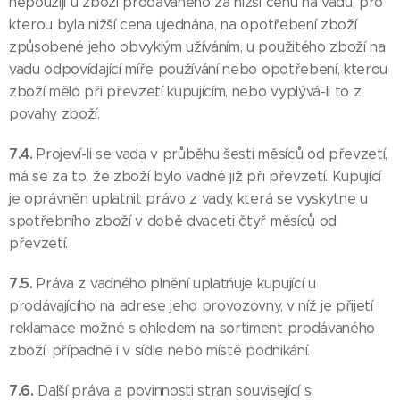
nepoužijí u zboží prodávaného za nižší cenu na vadu, pro
kterou byla nižší cena ujednána, na opotřebení zboží
způsobené jeho obvyklým užíváním, u použitého zboží na
vadu odpovídající míře používání nebo opotřebení, kterou
zboží mělo při převzetí kupujícím, nebo vyplývá-li to z
povahy zboží.
7.4.
Projeví-li se vada v průběhu šesti měsíců od převzetí,
má se za to, že zboží bylo vadné již při převzetí. Kupující
je oprávněn uplatnit právo z vady, která se vyskytne u
spotřebního zboží v době dvaceti čtyř měsíců od
převzetí.
7.5.
Práva z vadného plnění uplatňuje kupující u
prodávajícího na adrese jeho provozovny, v níž je přijetí
reklamace možné s ohledem na sortiment prodávaného
zboží, případně i v sídle nebo místě podnikání.
7.6.
Další práva a povinnosti stran související s