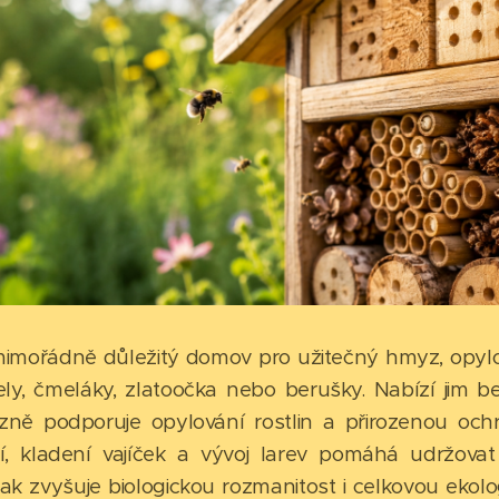
 mimořádně důležitý domov pro užitečný hmyz, opylo
ly, čmeláky, zlatoočka nebo berušky. Nabízí jim b
zně podporuje opylování rostlin a přirozenou och
í, kladení vajíček a vývoj larev pomáhá udržovat 
ak zvyšuje biologickou rozmanitost i celkovou ekolo