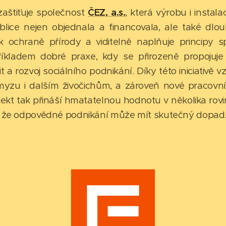
 zaštiťuje společnost
ČEZ, a.s.
, která výrobu i instal
blice nejen objednala a financovala, ale také dlo
k ochraně přírody a viditelně naplňuje principy 
 příkladem dobré praxe, kdy se přirozeně propojuje 
a rozvoj sociálního podnikání. Díky této iniciativě vz
myzu i dalším živočichům, a zároveň nové pracovní pří
ojekt tak přináší hmatatelnou hodnotu v několika rovi
e, že odpovědné podnikání může mít skutečný dopad