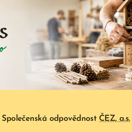
Společenská odpovědnost
ČEZ, a.s.